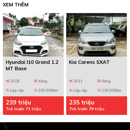
XEM THÊM
Hyundai I10 Grand 1.2
Kia Carens SXAT
MT Base
2018
Xăng
2011
Xăng
directions_car
local_gas_station
directions_car
local_gas_station
Lắp ráp
100.000km
Lắp ráp
130.000km
emoji_flags
edit_road
emoji_flags
edit_road
239 triệu
235 triệu
Trả trước 71 triệu
Trả trước 70 triệu