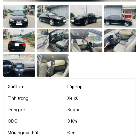
Xuất xứ:
Lắp ráp
Tình trạng:
Xe cũ
Dòng xe:
Sedan
ODO:
0 Km
Màu ngoại thất:
Đen