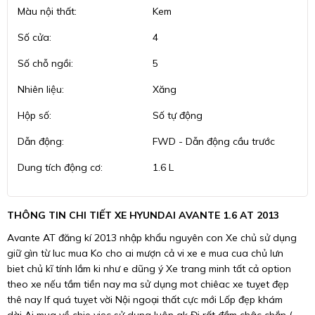
Màu nội thất:
Kem
Số cửa:
4
Số chỗ ngồi:
5
Nhiên liệu:
Xăng
Hộp số:
Số tự động
Dẫn động:
FWD - Dẫn động cầu trước
Dung tích động cơ:
1.6 L
THÔNG TIN CHI TIẾT XE HYUNDAI AVANTE 1.6 AT 2013
Avante AT đăng kí 2013 nhập khẩu nguyên con Xe chủ sử dụng
giữ gìn từ luc mua Ko cho ai mượn cả vi xe e mua cua chủ lưn
biet chủ kĩ tính lắm ki như e dũng ý Xe trang minh tất cả option
theo xe nếu tầm tiền nay ma sử dụng mot chiêac xe tuỵet đẹp
thê nay lf quá tuỵet vời Nội ngoại thất cực mới Lốp đẹp khám