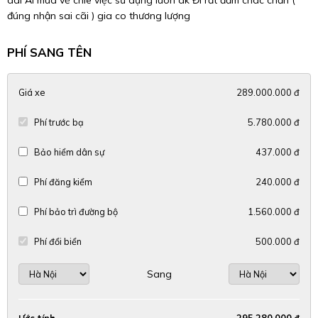
dài Ai mua về chie viẹc sử dụng luôn ak Đi rất đầm châc chắn (
đúng nhận sai cãi ) gia co thương lượng
PHÍ SANG TÊN
Giá xe
289.000.000 đ
Phí trước bạ
5.780.000 đ
Bảo hiểm dân sự
437.000 đ
Phí đăng kiểm
240.000 đ
Phí bảo trì đường bộ
1.560.000 đ
Phí đổi biển
500.000 đ
Sang