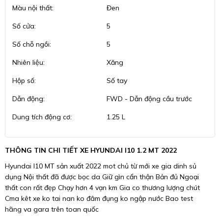
Màu nội thất:
Đen
Số cửa:
5
Số chỗ ngồi:
5
Nhiên liệu:
Xăng
Hộp số:
Số tay
Dẫn động:
FWD - Dẫn động cầu trước
Dung tích động cơ:
1.25 L
THÔNG TIN CHI TIẾT XE HYUNDAI I10 1.2 MT 2022
Hyundai I10 MT sản xuất 2022 mot chủ từ mới xe gia dinh sủ
dụng Nội thất đã được bọc da Giữ gìn cẩn thận Bản đủ Ngoại
thất con rất đẹp Chạy hơn 4 vạn km Gia co thương lượng chút
Cma kêt xe ko tai nan ko đâm đụng ko ngập nước Bao test
hãng va gara trên toan quốc