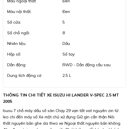
Màu ngoại thất:
Đen
Màu nội thất:
Đen
Số cửa:
5
Số chỗ ngồi:
8
Nhiên liệu:
Dầu
Hộp số:
Số tay
Dẫn động:
RWD - Dẫn động cầu sau
Dung tích động cơ:
2.5 L
THÔNG TIN CHI TIẾT XE ISUZU HI LANDER V-SPEC 2.5 MT
2005
Isusu 7 chỗ máy dầu số sàn Chạy 29 vạn tất vat nguyên zin từ
leo chi đến máy số Xe một chủ xử đụng Giữ gìn cẩn thận Nôi
thất nguyên bản ghe da theo xe Ngoại thất nguyên bản không