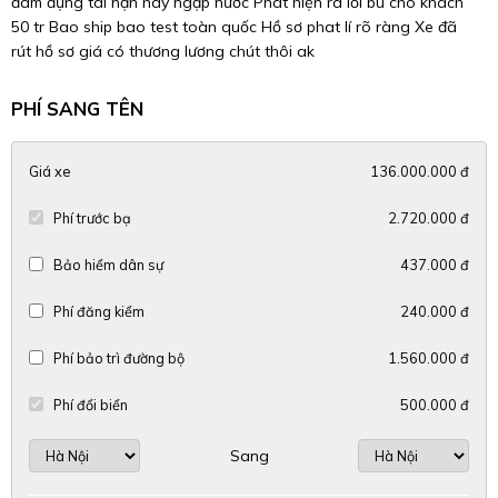
đâm đụng tai nạn hay ngập nước Phát hiện ra lỗi bù cho khách
50 tr Bao ship bao test toàn quốc Hồ sơ phat lí rõ ràng Xe đã
rút hồ sơ giá có thương lương chút thôi ak
PHÍ SANG TÊN
Giá xe
136.000.000 đ
Phí trước bạ
2.720.000 đ
Bảo hiểm dân sự
437.000 đ
Phí đăng kiểm
240.000 đ
Phí bảo trì đường bộ
1.560.000 đ
Phí đổi biển
500.000 đ
Sang