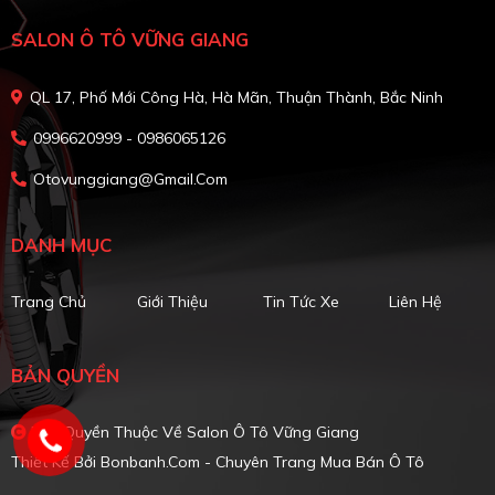
SALON Ô TÔ VỮNG GIANG
QL 17, Phố Mới Công Hà, Hà Mãn, Thuận Thành, Bắc Ninh
0996620999 - 0986065126
Otovunggiang@gmail.com
DANH MỤC
Trang Chủ
Giới Thiệu
Tin Tức Xe
Liên Hệ
BẢN QUYỀN
Bản Quyền Thuộc Về Salon Ô Tô Vững Giang
Thiết Kế Bởi
Bonbanh.com - Chuyên Trang Mua Bán Ô Tô