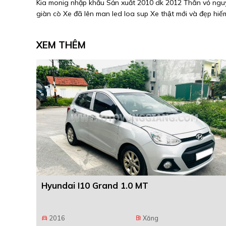
Kia monig nhập khẩu Sản xuất 2010 dk 2012 Thân vỏ nguy
giàn cò Xe đã lên man led loa sup Xe thật mới và đẹp hiếm
XEM THÊM
Hyundai I10 Grand 1.0 MT
2016
Xăng
directions_car
local_gas_station