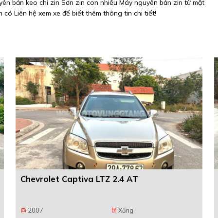
ên bản keo chi zin Sơn zin con nhiều Máy nguyên bản zin từ mặt
 có Liên hệ xem xe để biết thêm thông tin chi tiết!
Chevrolet Captiva LTZ 2.4 AT
2007
Xăng
directions_car
local_gas_station