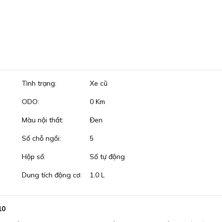
Tình trạng:
Xe cũ
ODO:
0 Km
Màu nội thất:
Đen
Số chỗ ngồi:
5
Hộp số:
Số tự động
Dung tích động cơ:
1.0 L
10