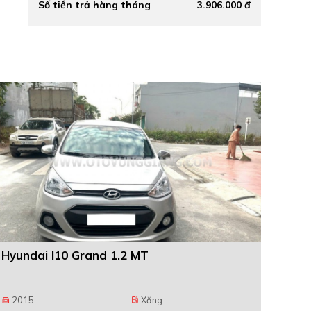
Số tiền trả hàng tháng
3.906.000 đ
Hyundai I10 Grand 1.2 MT
2015
Xăng
directions_car
local_gas_station