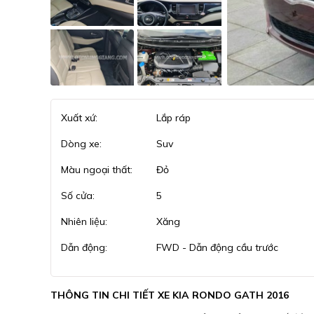
Xuất xứ:
Lắp ráp
Dòng xe:
Suv
Màu ngoại thất:
Đỏ
Số cửa:
5
Nhiên liệu:
Xăng
Dẫn động:
FWD - Dẫn động cầu trước
THÔNG TIN CHI TIẾT XE KIA RONDO GATH 2016