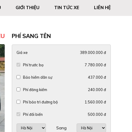
Ủ
GIỚI THIỆU
TIN TỨC XE
LIÊN HỆ
ỆU
PHÍ SANG TÊN
Giá xe
389.000.000 đ
Phí trước bạ
7.780.000 đ
Bảo hiểm dân sự
437.000 đ
Phí đăng kiểm
240.000 đ
Phí bảo trì đường bộ
1.560.000 đ
Phí đổi biển
500.000 đ
Sang