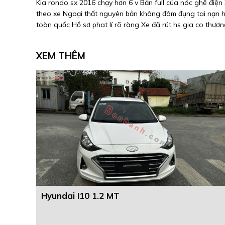
Kia rondo sx 2016 chạy hơn 6 v Bản full của nóc ghế điện
theo xe Ngoại thất nguyên bản không đâm đụng tai nạn ha
toàn quốc Hồ sơ phat lí rõ ràng Xe đã rút hs gia co thươ
XEM THÊM
Hyundai I10 1.2 MT