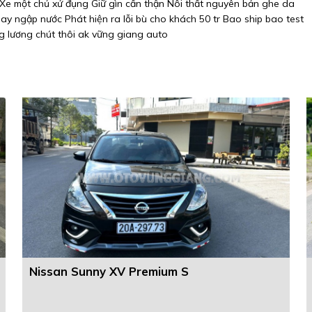
 Xe một chủ xử đụng Giữ gìn cẩn thận Nôi thất nguyên bản ghe da
y ngập nước Phát hiện ra lỗi bù cho khách 50 tr Bao ship bao test
ng lương chút thôi ak vững giang auto
Nissan Sunny XV Premium S