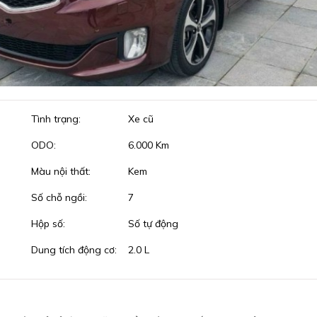
Tình trạng:
Xe cũ
ODO:
6.000 Km
Màu nội thất:
Kem
Số chỗ ngồi:
7
Hộp số:
Số tự động
Dung tích động cơ:
2.0 L