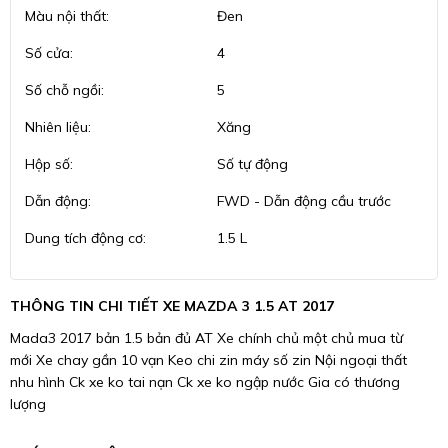
Màu nội thất:
Đen
Số cửa:
4
Số chỗ ngồi:
5
Nhiên liệu:
Xăng
Hộp số:
Số tự động
Dẫn động:
FWD - Dẫn động cầu trước
Dung tích động cơ:
1.5 L
THÔNG TIN CHI TIẾT XE MAZDA 3 1.5 AT 2017
Mada3 2017 bản 1.5 bản đủ AT Xe chính chủ một chủ mua từ
mới Xe chay gần 10 vạn Keo chi zin máy số zin Nội ngoại thất
nhu hình Ck xe ko tai nạn Ck xe ko ngập nước Gia có thương
lượng