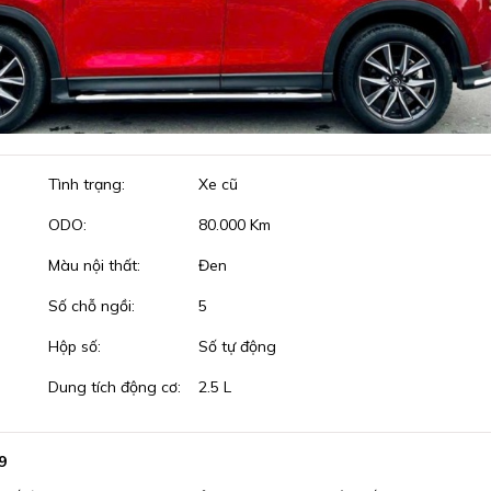
Tình trạng:
Xe cũ
ODO:
80.000 Km
Màu nội thất:
Đen
Số chỗ ngồi:
5
Hộp số:
Số tự động
Dung tích động cơ:
2.5 L
9