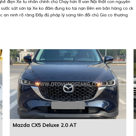
ghế điẹn Xe tu nhân chính chủ Chạy hơn 8 van Nội thất con nguyên
sước sát sơn lại Xe ko đâm đung ko tai nạn Bên em bân hàng co ck
 an ninh rõ ràng Đầy đủ pháp lý sang tên đổi chủ Gia co thương
Mazda CX5 Deluxe 2.0 AT