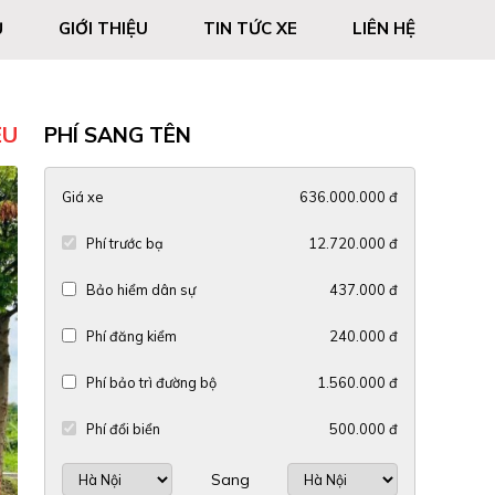
Ủ
GIỚI THIỆU
TIN TỨC XE
LIÊN HỆ
ỆU
PHÍ SANG TÊN
Giá xe
636.000.000 đ
Phí trước bạ
12.720.000 đ
Bảo hiểm dân sự
437.000 đ
Phí đăng kiểm
240.000 đ
Phí bảo trì đường bộ
1.560.000 đ
Phí đổi biển
500.000 đ
Sang