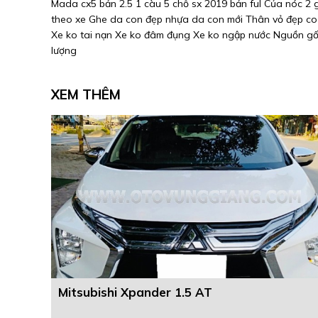
Mada cx5 bản 2.5 1 càu 5 chỗ sx 2019 bản ful Của nóc 2 
theo xe Ghe da con đẹp nhựa da con mới Thân vỏ đẹp co 
Xe ko tai nạn Xe ko đâm đụng Xe ko ngập nước Nguồn gốc
lượng
XEM THÊM
Mitsubishi Xpander 1.5 AT