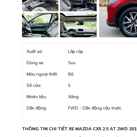
Xuất xứ:
Lắp ráp
Dòng xe:
Suv
Màu ngoại thất:
Đỏ
Số cửa:
5
Nhiên liệu:
Xăng
Dẫn động:
FWD - Dẫn động cầu trước
THÔNG TIN CHI TIẾT XE MAZDA CX5 2.5 AT 2WD 201