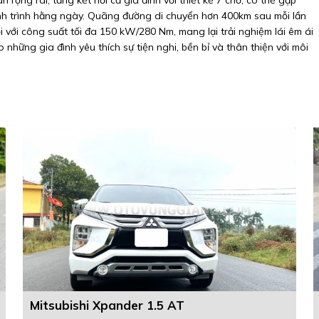
h trình hằng ngày. Quãng đường di chuyển hơn 400km sau mỗi lần
i với công suất tối đa 150 kW/280 Nm, mang lại trải nghiệm lái êm ái
những gia đình yêu thích sự tiện nghi, bền bỉ và thân thiện với môi
Mitsubishi Xpander 1.5 AT