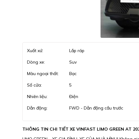
Xuất xứ:
Lắp ráp
Dòng xe:
Suv
Màu ngoại thất:
Bạc
Số cửa:
5
Nhiên liệu:
Điện
Dẫn động:
FWD - Dẫn động cầu trước
THÔNG TIN CHI TIẾT XE VINFAST LIMO GREEN AT 20
LIMO GREEN – XE GIA ĐÌNH, XE CỦA NHÀ MÌNH! Không gian rộ