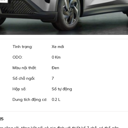
Tình trạng:
Xe mới
ODO:
0 Km
Màu nội thất:
Đen
Số chỗ ngồi:
7
Hộp số:
Số tự động
Dung tích động cơ:
0.2 L
25
ng rãi, tăng kết nối cả gia đình với thiết kế 7 chỗ, có thể gập