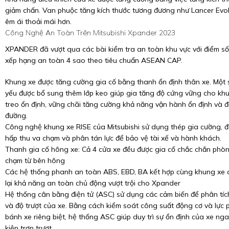
giảm chấn. Van phuộc tăng kích thước tương đương như Lancer Evol
êm ái thoải mái hơn.
Công Nghệ An Toàn Trên Mitsubishi Xpander 2023
XPANDER đã vượt qua các bài kiểm tra an toàn khu vực với điểm s
xếp hạng an toàn 4 sao theo tiêu chuẩn ASEAN CAP.
Khung xe được tăng cường gia cố bằng thanh ổn định thân xe. Một số
yếu được bổ sung thêm lớp keo giúp gia tăng độ cứng vững cho kh
treo ổn định, vững chãi tăng cường khả năng vận hành ổn định và 
đường.
Công nghệ khung xe RISE của Mitsubishi sử dụng thép gia cường, đư
hấp thu va chạm và phân tán lực để bảo vệ tài xế và hành khách.
Thanh gia cố hông xe: Cả 4 cửa xe đều được gia cố chắc chắn phò
chạm từ bên hông
Các hệ thống phanh an toàn ABS, EBD, BA kết hợp cùng khung xe
lại khả năng an toàn chủ động vượt trội cho Xpander
Hệ thống cân bằng điện tử (ASC) sử dụng các cảm biến để phân tí
và độ trượt của xe. Bằng cách kiểm soát công suất động cơ và lực 
bánh xe riêng biệt, hệ thống ASC giúp duy trì sự ổn định của xe nga
kiện trơn trượt.