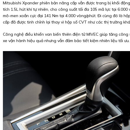
Mitsubishi Xpander phiên bản nâng cấp vẫn được trang bị khối độn
tích 1.5L hút khí tự nhiên, cho công suất tối đa 105 mã lực tại 6.000
mô-men xoắn cực đại 141 Nm tại 4.000 vòng/phút. Đi cùng đó là hộp
cấp đã được tinh chỉnh lại thay vì hộp số CVT như các thị trường khá
Công nghệ điều khiển van biến thiên điện tử MIVEC giúp tăng công
xe vận hành hiệu quả nhưng vẫn đảm bảo tiết kiệm nhiên liệu tối ưu.