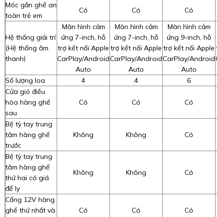
Móc gắn ghế an
Có
Có
Có
toàn trẻ em
Màn hình cảm
Màn hình cảm
Màn hình cảm
Hệ thống giải trí
ứng 7-inch, hỗ
ứng 7-inch, hỗ
ứng 9-inch, hỗ
(Hệ thống âm
trợ kết nối Apple
trợ kết nối Apple
trợ kết nối Apple
thanh)
CarPlay/Android
CarPlay/Android
CarPlay/Android
Auto
Auto
Auto
Số lượng loa
4
4
6
Cửa gió điều
hòa hàng ghế
Có
Có
Có
sau
Bệ tỳ tay trung
tâm hàng ghế
Không
Không
Có
trước
Bệ tỳ tay trung
tâm hàng ghế
Không
Không
Có
thứ hai có giá
để ly
Cổng 12V hàng
ghế thứ nhất và
Có
Có
Có