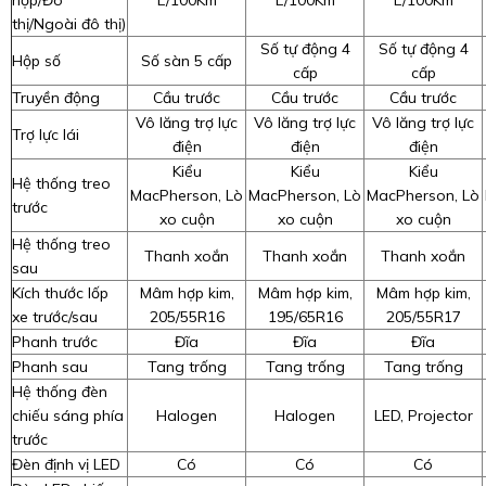
hợp/Đô
L/100Km
L/100Km
L/100Km
thị/Ngoài đô thị)
Số tự động 4
Số tự động 4
Hộp số
Số sàn 5 cấp
cấp
cấp
Truyền động
Cầu trước
Cầu trước
Cầu trước
Vô lăng trợ lực
Vô lăng trợ lực
Vô lăng trợ lực
Trợ lực lái
điện
điện
điện
Kiểu
Kiểu
Kiểu
Hệ thống treo
MacPherson, Lò
MacPherson, Lò
MacPherson, Lò
trước
xo cuộn
xo cuộn
xo cuộn
Hệ thống treo
Thanh xoắn
Thanh xoắn
Thanh xoắn
sau
Kích thước lốp
Mâm hợp kim,
Mâm hợp kim,
Mâm hợp kim,
xe trước/sau
205/55R16
195/65R16
205/55R17
Phanh trước
Đĩa
Đĩa
Đĩa
Phanh sau
Tang trống
Tang trống
Tang trống
Hệ thống đèn
chiếu sáng phía
Halogen
Halogen
LED, Projector
trước
Đèn định vị LED
Có
Có
Có