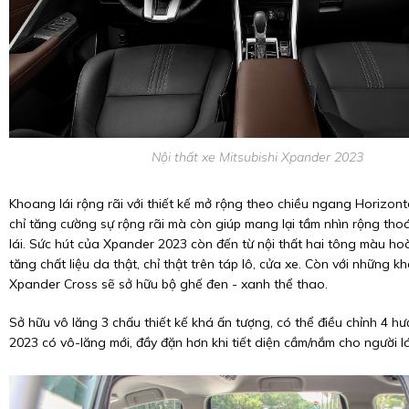
Nội thất xe Mitsubishi Xpander 2023
Khoang lái rộng rãi với thiết kế mở rộng theo chiều ngang Horizont
chỉ tăng cường sự rộng rãi mà còn giúp mang lại tầm nhìn rộng th
lái. Sức hút của Xpander 2023 còn đến từ nội thất hai tông màu ho
tăng chất liệu da thật, chỉ thật trên táp lô, cửa xe. Còn với những 
Xpander Cross sẽ sở hữu bộ ghế đen - xanh thể thao.
Sở hữu vô lăng 3 chấu thiết kế khá ấn tượng, có thể điều chỉnh 4 h
2023 có vô-lăng mới, đầy đặn hơn khi tiết diện cầm/nắm cho người l