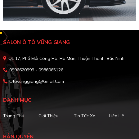
SALON Ô TÔ VỮNG GIANG
QL 17, Phố Mới Công Hà, Hà Mãn, Thuận Thành, Bắc Ninh
0996620999 - 0986065126
Otovunggiang@gmail.com
DANH MỤC
Trang Chủ
Giới Thiệu
Tin Tức Xe
Liên Hệ
BẢN QUYỀN