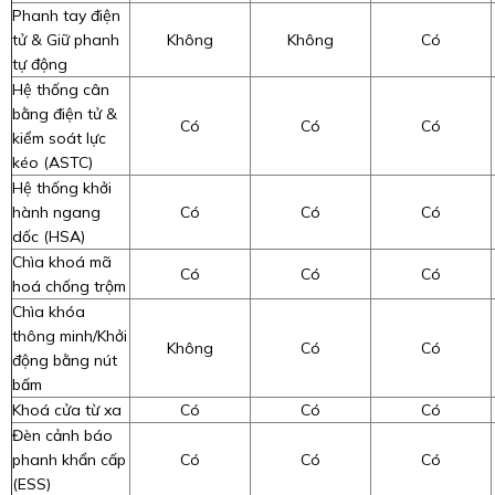
Phanh tay điện
tử & Giữ phanh
Không
Không
Có
tự động
Hệ thống cân
bằng điện tử &
Có
Có
Có
kiểm soát lực
kéo (ASTC)
Hệ thống khởi
hành ngang
Có
Có
Có
dốc (HSA)
Chìa khoá mã
Có
Có
Có
hoá chống trộm
Chìa khóa
thông minh/Khởi
Không
Có
Có
động bằng nút
bấm
Khoá cửa từ xa
Có
Có
Có
Đèn cảnh báo
phanh khẩn cấp
Có
Có
Có
(ESS)