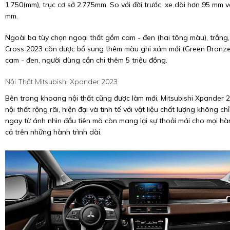
1.750(mm), trục cơ sở 2.775mm. So với đời trước, xe dài hơn 95 mm 
mm.
Ngoài ba tùy chọn ngoại thất gồm cam - đen (hai tông màu), trắng
Cross 2023 còn được bổ sung thêm màu ghi xám mới (Green Bronze)
cam - đen, người dùng cần chi thêm 5 triệu đồng.
Nội Thất Mitsubishi Xpander 2023
Bên trong khoang nội thất cũng được làm mới, Mitsubishi Xpander 2
nội thất rộng rãi, hiện đại và tinh tế với vật liệu chất lượng không c
ngay từ ánh nhìn đầu tiên mà còn mang lại sự thoải mái cho mọi h
cả trên những hành trình dài.