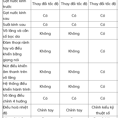
Gạt nước kính
Thay đổi tốc độ
Thay đổi tốc độ
Thay đổi tốc độ
trước
Gạt nước kính
Có
Có
Có
sau
Sưởi kính sau
Có
Có
Có
Vô lăng và cần
Không
Không
Có
số bọc da
Đàm thoại rảnh
tay và điều
Không
Không
Có
khiển bằng
giọng nói
Nút điều khiển
âm thanh trên
Không
Không
Có
vô lăng
Hệ thống điều
Không
Không
Có
khiển hành trình
Vô lăng điều
Có
Có
Có
chỉnh 4 hướng
Điều hoà nhiệt
Chỉnh kiểu kỹ
Chỉnh tay
Chỉnh tay
độ
thuật số