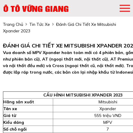
Trang Chủ
Tin Tức Xe
Đánh Giá Chi Tiết Xe Mitsubishi
Xpander 2023
ĐÁNH GIÁ CHI TIẾT XE MITSUBISHI XPANDER 20
Vua doanh số MPV Xpander hoàn toàn mới có 4 phiên bản, gồm
như phiên bản cũ), AT (ngoại thất mới, nội thất cũ), AT Premi
và nội thất đều mới) và Cross (ngoại thất cũ, nội thất mới). T
được lắp ráp trong nước, các bản còn lại nhập khẩu từ Indonesi
CẤU HÌNH MITSUBISHI XPANDER 2023
Hãng sản xuất
Mitsubishi
Tên xe
Xpander
Giá từ
555 triệu VND
Kiểu dáng
MPV
Số chỗ ngồi
7