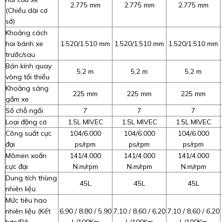
2.775 mm
2.775 mm
2.775 mm
(Chiều dài cơ
sở)
Khoảng cách
hai bánh xe
1.520/1.510 mm
1.520/1.510 mm
1.520/1.510 mm
trước/sau
Bán kính quay
5,2 m
5,2 m
5,2 m
vòng tối thiểu
Khoảng sáng
225 mm
225 mm
225 mm
gầm xe
Số chỗ ngồi
7
7
7
Loại động cơ
1.5L MIVEC
1.5L MIVEC
1.5L MIVEC
Công suất cực
104/6.000
104/6.000
104/6.000
đại
ps/rpm
ps/rpm
ps/rpm
Mômen xoắn
141/4.000
141/4.000
141/4.000
cực đại
N.m/rpm
N.m/rpm
N.m/rpm
Dung tích thùng
45L
45L
45L
nhiên liệu
Mức tiêu hao
nhiên liệu (Kết
6,90 / 8,80 / 5,90
7,10 / 8,60 / 6,20
7,10 / 8,60 / 6,20