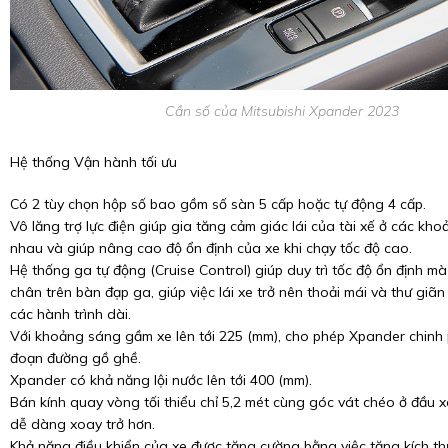
Cần số của Mitsubishi Xpander 2023
Hệ thống Vận hành tối ưu
Có 2 tùy chọn hộp số bao gồm số sàn 5 cấp hoặc tự động 4 cấp.
Vô lăng trợ lực điện giúp gia tăng cảm giác lái của tài xế ở các kh
nhau và giúp nâng cao độ ổn định của xe khi chạy tốc độ cao.
Hệ thống ga tự động (Cruise Control) giúp duy trì tốc độ ổn định m
chân trên bàn đạp ga, giúp việc lái xe trở nên thoải mái và thư giãn 
các hành trình dài.
Với khoảng sáng gầm xe lên tới 225 (mm), cho phép Xpander chinh
đoạn đường gồ ghề.
Xpander có khả năng lội nước lên tới 400 (mm).
Bán kính quay vòng tối thiểu chỉ 5,2 mét cùng góc vát chéo ở đầu 
dễ dàng xoay trở hơn.
Khả năng điều khiển của xe được tăng cường bằng việc tăng kích t