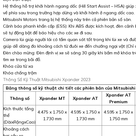
Hệ thống hỗ trợ khởi hành ngang dốc (Hill Start Assist – HSA) giúp 
về phía sau trong trường hợp dừng và khởi hành ở ngang dốc cao. 
Mitsubishi Motors trang bị hệ thống này trên cả phiên bản số sàn.
Cảnh báo phanh khẩn cấp (ESS): Khi ABS được kích hoạt, đèn cảnh
sẽ tự động bật để báo hiệu cho các xe đi sau.
Camera lùi giúp người lái có tầm quan sát tốt trong khi lùi xe và 
giúp dễ dàng đo khoảng cách từ đuôi xe đến chướng ngại vật (Chỉ 
Đèn chào mừng: Đèn định vị xe sẽ sáng 30 giây khi bấm mở khóa trê
tìm xe trong bãi đỗ.
Khóa cửa từ xa
Khóa chống trộm
Thông Số Kỹ Thuật Mitsubishi Xpander 2023
Bảng thông số kỹ thuật chi tiết các phiên bản của Mitsubish
Xpander AT
Thông số
Xpander MT
Xpander AT
Premium
Kích thước tổng
4.475 x 1.750 x
4.595 x 1.750 x
4.595 x 1.750 x
thể
1.730 mm
1.730 mm
1.750 mm
(DàixRộngxCao)
Khoảng cách
hai cầu xe