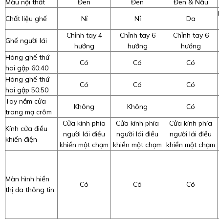
Màu nội thất
Đen
Đen
Đen & Nâu
Chất liệu ghế
Nỉ
Nỉ
Da
Chỉnh tay 4
Chỉnh tay 6
Chỉnh tay 6
Ghế người lái
hướng
hướng
hướng
Hàng ghế thứ
Có
Có
Có
hai gập 60:40
Hàng ghế thứ
Có
Có
Có
hai gập 50:50
Tay nắm cửa
Không
Không
Có
trong mạ crôm
Cửa kính phía
Cửa kính phía
Cửa kính phía
Kính cửa điều
người lái điều
người lái điều
người lái điều
khiển điện
khiển một chạm
khiển một chạm
khiển một chạm
Màn hình hiển
Có
Có
Có
thị đa thông tin