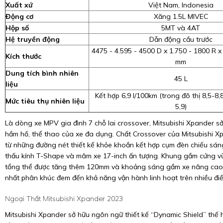
Xuất xứ
Việt Nam, Indonesia
Động cơ
Xăng 1.5L MIVEC
Hộp số
5MT và 4AT
Hệ truyền động
Dẫn động cầu trước
4475 - 4.595 - 4500 D x 1.750 - 1800 R x
Kích thước
mm
Dung tích bình nhiên
45 L
liệu
Kết hợp 6,9 l/100km (trong đô thị 8,5-8,8
Mức tiêu thụ nhiên liệu
5,9)
Là dòng xe MPV gia đình 7 chỗ lai crossover, Mitsubishi Xpander sở
hầm hố, thể thao của xe đa dụng. Chất Crossover của Mitsubishi 
từ những đường nét thiết kế khỏe khoắn kết hợp cụm đèn chiếu sán
thấu kính T-Shape và mâm xe 17-inch ấn tượng. Khung gầm cứng vữ
tổng thể được tăng thêm 120mm và khoảng sáng gầm xe nâng cao
nhất phân khúc đem đến khả năng vận hành linh hoạt trên nhiều điều
Ngoại Thất Mitsubishi Xpander 2023
Mitsubishi Xpander sở hữu ngôn ngữ thiết kế “Dynamic Shield” thế h