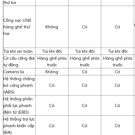
thứ ba
Cổng sạc USB
hàng ghế thứ
Không
Có
Có
hai
Túi khí an toàn
Túi khí đôi
Túi khí đôi
Túi khí đôi
Cơ cấu căng đai
Hàng ghế phía
Hàng ghế phía
Hàng ghế phía
tự động
trước
trước
trước
Camera lùi
Không
Có
Có
Hệ thống chống
bó cứng phanh
Có
Có
Có
(ABS)
Hệ thống phân
phối lực phanh
Có
Có
Có
điện tử (EBD)
Hệ thống trợ lực
phanh khẩn cấp
Có
Có
Có
(BA)