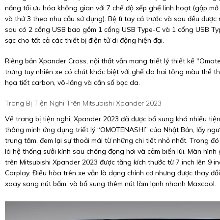
năng tối ưu hóa không gian với 7 chế độ xếp ghế linh hoạt (gập mở
và thứ 3 theo nhu cầu sử dụng). Bệ tì tay cả trước và sau đều được
sau có 2 cổng USB bao gồm 1 cổng USB Type-C và 1 cổng USB Typ
sạc cho tất cả các thiết bị điện tử di động hiện đại.
Riêng bản Xpander Cross, nội thất vẫn mang triết lý thiết kế "Omot
trưng tuy nhiên xe có chút khác biệt với ghế da hai tông màu thể th
họa tiết carbon, vô-lăng và cần số bọc da.
Trang Bị Tiện Nghi Trên Mitsubishi Xpander 2023
Về trang bị tiện nghi, Xpander 2023 đã được bổ sung khá nhiều tiện 
thông minh ứng dụng triết lý “OMOTENASHI” của Nhật Bản, lấy ngư
trung tâm, đem lại sự thoải mái từ những chi tiết nhỏ nhất. Trong đ
là hệ thống sưởi kính sau chống đọng hơi và cảm biến lùi. Màn hình g
trên Mitsubishi Xpander 2023 được tăng kích thước từ 7 inch lên 9 in
Carplay. Điều hòa trên xe vẫn là dạng chỉnh cơ nhưng được thay đổ
xoay sang nút bấm, và bổ sung thêm nút làm lạnh nhanh Maxcool.