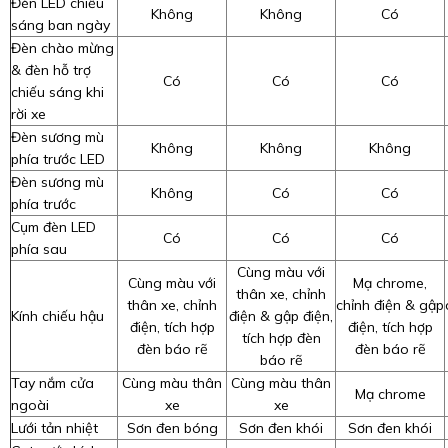
Đèn LED chiếu
Không
Không
Có
sáng ban ngày
Đèn chào mừng
& đèn hỗ trợ
Có
Có
Có
chiếu sáng khi
rời xe
Đèn sương mù
Không
Không
Không
phía trước LED
Đèn sương mù
Không
Có
Có
phía trước
Cụm đèn LED
Có
Có
Có
phía sau
Cùng màu với
Cùng màu với
Mạ chrome,
thân xe, chỉnh
thân xe, chỉnh
chỉnh điện & gập
Kính chiếu hậu
điện & gập điện,
điện, tích hợp
điện, tích hợp
tích hợp đèn
đèn báo rẽ
đèn báo rẽ
báo rẽ
Tay nắm cửa
Cùng màu thân
Cùng màu thân
Mạ chrome
ngoài
xe
xe
Lưới tản nhiệt
Sơn đen bóng
Sơn đen khói
Sơn đen khói