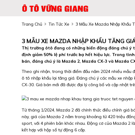
Trang Chủ
Tin Tức Xe
3 Mẫu Xe Mazda Nhập Khẩu T
3 MẪU XE MAZDA NHẬP KHẨU TĂNG GI
Thị trường ôtô đang có những biến động đáng chú ý t
định giảm 50% lệ phí trước bạ hết hiệu lực. Trong tìn
bán, đáng chú ý là Mazda 2, Mazda CX-3 và Mazda C
Theo ghi nhận, trong thời điểm đầu năm 2024 nhiều mẫu đ
ô tô nhập khẩu lại tăng giá. Đáng chú ý các mẫu xe nhậ
CX-30. Giá bán mới đã được đại lý công bố và cập nhật tr
Từ tháng 1/2024, Mazda 2 đã chính thức điều chỉnh giá bá
này, giá của Mazda 2 nằm trong khoảng từ 420 triệu đồng
sport, với 4 phiên bản khác nhau. Động cơ của Mazda 2 l
kết hợp với hộp số tự động 6 cấp.