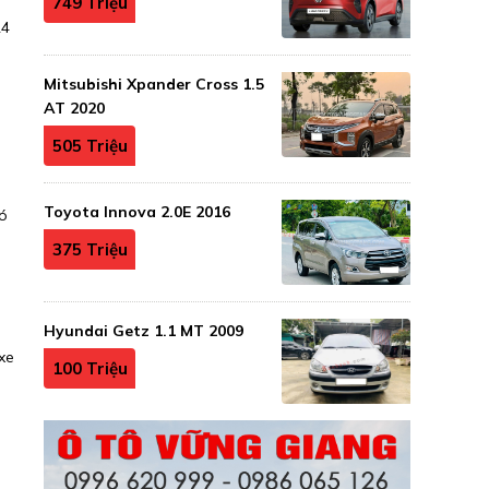
749 Triệu
24
Mitsubishi Xpander Cross 1.5
AT 2020
505 Triệu
Toyota Innova 2.0E 2016
nó
375 Triệu
Hyundai Getz 1.1 MT 2009
xe
100 Triệu