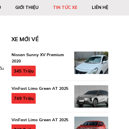
Ủ
GIỚI THIỆU
TIN TỨC XE
LIÊN HỆ
XE MỚI VỀ
Nissan Sunny XV Premium
2020
mẫu
345 Triệu
VinFast Limo Green AT 2025
749 Triệu
VinFast Limo Green AT 2025