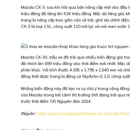
Mazda CX-3, sau khi trải qua bản nâng cấp mới vào đầu t
triệu đồng đã tăng lên 534 triệu đồng. Mặc dù tăng giá,
trang bị nâng cấp bao gồm cửa sổ trời, ghế da chỉnh điện
CX-3 là loại 1.5L, công suất 110 mã lực và mô-men xoắn 
Mazda CX-30, mẫu xe đã trải qua nhiều biến động giá tron
đã nhích lên 699 triệu đồng vào thời điểm mới nhất. Mặc 
phân khúc. Với kích thước 4.395 x 1.795 x 1.540 mm và ch
đồng thời được trang bị động cơ SkyActiv-G 2.0, công su
Những biến động này đã tạo ra sự chú ý trong cộng đồng n
của Mazda trong bối cảnh thị trường ôtô đang trải qua n
trước thời điểm Tết Nguyên đán 2024.
(Nguồn:
https://www.congluan.vn/3-mau-xe-mazda-nhap-