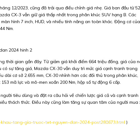
háng 12/2023, cũng đã trải qua điều chỉnh giá nhẹ. Giá ban đầu từ 5
 Mazda CX-3 vẫn giữ giá thấp nhất trong phân khúc SUV hạng B. Các
, màn hình 7 inch, HUD, và nhiều tính năng an toàn khác. Động cơ của
144 Nm.
g thời gian gần đây. Từ giảm giá khởi điểm 664 triệu đồng, giá của 
dù có sự tăng giá, Mazda CX-30 vẫn duy trì mức giá cạnh tranh trong
iều dài cơ sở 2.655 mm, CX-30 nhỉnh hơn các đối thủ trong phân khúc,
ất 153 mã lực và mô-men xoắn 200 Nm, hộp số tự động 6 cấp.
gười tiêu dùng và đặt ra câu hỏi về chiến lược giá cả và cạnh tranh
hiều thách thức. Điều này cũng làm tăng sự quan tâm của người mua 
khau-tang-gia-truoc-tet-nguyen-dan-2024-post280673.html
)