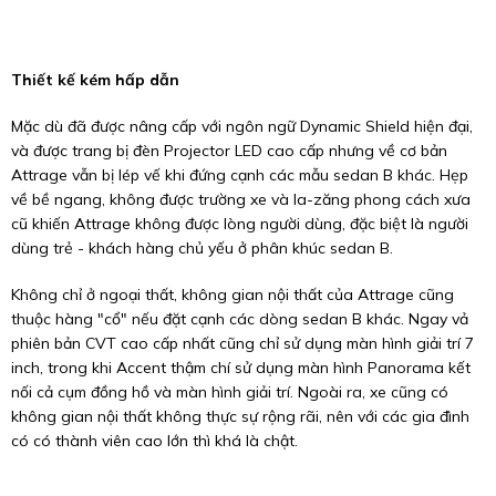
Thiết kế kém hấp dẫn
Mặc dù đã được nâng cấp với ngôn ngữ Dynamic Shield hiện đại,
và được trang bị đèn Projector LED cao cấp nhưng về cơ bản
Attrage vẫn bị lép vế khi đứng cạnh các mẫu sedan B khác. Hẹp
về bề ngang, không được trường xe và la-zăng phong cách xưa
cũ khiến Attrage không được lòng người dùng, đặc biệt là người
dùng trẻ - khách hàng chủ yếu ở phân khúc sedan B.
Không chỉ ở ngoại thất, không gian nội thất của Attrage cũng
thuộc hàng "cổ" nếu đặt cạnh các dòng sedan B khác. Ngay vả
phiên bản CVT cao cấp nhất cũng chỉ sử dụng màn hình giải trí 7
inch, trong khi Accent thậm chí sử dụng màn hình Panorama kết
nối cả cụm đồng hồ và màn hình giải trí. Ngoài ra, xe cũng có
không gian nội thất không thực sự rộng rãi, nên với các gia đình
có có thành viên cao lớn thì khá là chật.