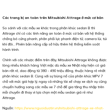
Các trang bị an toàn trên Mitsubishi Attrage ở mức cơ bản
So sánh với các mẫu xe khác trong phân khúc sedan B thì
Attrage chỉ có các tính năng an toàn ở mức cơ bản với hệ thống
chống bó cứng phanh, phân phối lực phanh điện tử, camera lùi, túi
khí đôi... Phiên bản nâng cấp sở hữu thêm hệ thống kiểm soát
hành trình.
Chính với các nhược điểm trên đây, Mitsubishi Attrage không được
lòng nhiều khách hàng Việt mặc dù mẫu xe Nhật này hiện có giá
bán rất rẻ, dao động từ 380 - 490 triệu đồng, thuộc hàng rẻ nhất
phân khúc sedan B. Cùng với sự bùng nổ của phân khúc MPV 7
chỗ với mức giá hợp lý, ngay cả những tài xế chạy xe dịch vụ cũng
chuyển hướng sang các mẫu xe 7 chỗ để gia tăng thu nhập trên
mỗi chuyến đi thay vì lựa chọn một mẫu sedan giá rẻ như
Attrage.
Nguồn:
https://www.nguoiduatin.vn/mitsubishi-attrage-xe-nhat-