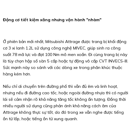
Động cơ tiết kiệm xăng nhưng vận hành "nhàm"
Ở phiên bản mới nhất, Mitsubishi Attrage được trang bị khối động
cơ 3 xi lanh 1.2L sử dụng công nghệ MIVEC, giúp sinh ra công
suất 78 mã lực và đạt 100 Nm mô men xoắn. Đi cùng trang bị này
là tùy chọn hộp số sàn 5 cấp hoặc tự động vô cấp CVT INVECS-III.
Sức mạnh này so sánh với các dòng xe trong phân khúc thuộc
hàng kém hơn.
Nếu chỉ di chuyển trên đường phố thì vẫn đủ êm và linh hoạt,
nhưng nếu đi đường cao tốc, hoặc ngoài đường nhựa thì có người
lái sẽ cảm nhận rõ khả năng tăng tốc không ấn tượng. Đồng thời
nhiều người sử dụng cũng phản ánh khả năng cách âm của
Attrage không thực sự tốt, do đó trong xe vẫn nghe được tiếng
ồn từ lốp, hoặc tiếng ồn từ xung quanh.