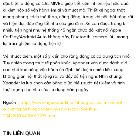
đặc biệt là động cơ 1.5L MIVEC giúp tiết kiệm nhiên liệu hiệu quả,
đi kèm hộp số vận hành êm ái và mượt mà. Thiết kế ngoại thất
mang phong cách thể thao, năng động, trong khi nội thất rộng rãi
và hiện đại, đáp ứng tốt nhu cầu gia đình. Xe còn được trang bị
nhiều tiện nghi như hệ thống 45 ngăn chứa đồ, kết nối Apple
CarPlay/Android Auto không dây, Bluetooth, camera lùi… mang
lại trải nghiệm sử dụng tiện lợi.
Về nhược điểm, một số ý kiến cho rằng động cơ có dung tích nhỏ.
Tuy nhiên trong thực tế phân khúc, Xpander vẫn được đánh giá
cao nhờ khả năng vận hành ổn định, tiết kiệm nhiên liệu, cùng
không gian nội thất rộng rãi và đầy đủ tiện nghi. Nhìn chung,
Xpander là lựa chọn cân bằng giữa hiệu suất, tiết kiệm và tính
thực dụng cho nhu cầu sử dụng hàng ngày.
Nguồn :
https://www.nguoiduatin.vn/nhung-uu-diem-noi-bat-
cua-mitsubishi-xpander-khi-so-ke-cac-doi-thu-
204260704065012235.htm
TIN LIÊN QUAN