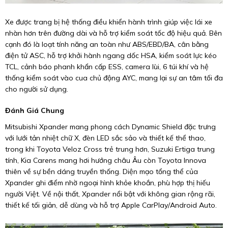
Xe được trang bị hệ thống điều khiển hành trình giúp việc lái xe
nhàn hơn trên đường dài và hỗ trợ kiểm soát tốc độ hiệu quả. Bên
cạnh đó là loạt tính năng an toàn như ABS/EBD/BA, cân bằng
điện tử ASC, hỗ trợ khởi hành ngang dốc HSA, kiểm soát lực kéo
TCL, cảnh báo phanh khẩn cấp ESS, camera lùi, 6 túi khí và hệ
thống kiểm soát vào cua chủ động AYC, mang lại sự an tâm tối đa
cho người sử dụng.
Đánh Giá Chung
Mitsubishi Xpander mang phong cách Dynamic Shield đặc trưng
với lưới tản nhiệt chữ X, đèn LED sắc sảo và thiết kế thể thao,
trong khi Toyota Veloz Cross trẻ trung hơn, Suzuki Ertiga trung
tính, Kia Carens mang hơi hướng châu Âu còn Toyota Innova
thiên về sự bền dáng truyền thống. Diện mạo tổng thể của
Xpander ghi điểm nhờ ngoại hình khỏe khoắn, phù hợp thị hiếu
người Việt. Về nội thất, Xpander nổi bật với không gian rộng rãi,
thiết kế tối giản, dễ dùng và hỗ trợ Apple CarPlay/Android Auto.