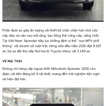
Phần đuôi xe gây ấn tượng với thiết kế chắc chắn hơn nhờ cửa
cốp dày và cản sau mở rộng, tạo tổng thể cứng cáp, vững chãi.
Tại Việt Nam, Xpander tiếp tục khẳng định vị thế “vua MPV phổ
thông” với doanh số vượt trội; riêng nửa đầu năm 2025 đạt 8.187
xe, bỏ xa đối thủ xếp thứ hai là Toyota Veloz với 3.149 xe.
Về Nội Thất
Không chỉ nâng cấp ngoại thất, Mitsubishi Xpander 2026 còn
được cải tiến đáng kể ở nội thất, mang đến trải nghiệm tiện nghi
và hiện đại hơn.