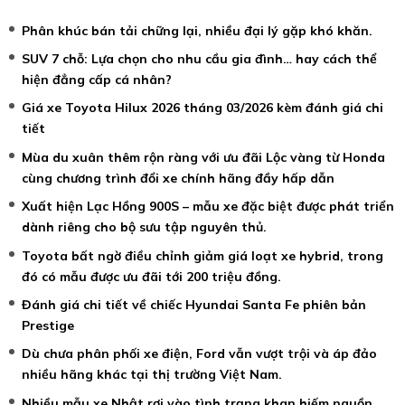
Phân khúc bán tải chững lại, nhiều đại lý gặp khó khăn.
SUV 7 chỗ: Lựa chọn cho nhu cầu gia đình… hay cách thể
hiện đẳng cấp cá nhân?
Giá xe Toyota Hilux 2026 tháng 03/2026 kèm đánh giá chi
tiết
Mùa du xuân thêm rộn ràng với ưu đãi Lộc vàng từ Honda
cùng chương trình đổi xe chính hãng đầy hấp dẫn
Xuất hiện Lạc Hồng 900S – mẫu xe đặc biệt được phát triển
dành riêng cho bộ sưu tập nguyên thủ.
Toyota bất ngờ điều chỉnh giảm giá loạt xe hybrid, trong
đó có mẫu được ưu đãi tới 200 triệu đồng.
Đánh giá chi tiết về chiếc Hyundai Santa Fe phiên bản
Prestige
Dù chưa phân phối xe điện, Ford vẫn vượt trội và áp đảo
nhiều hãng khác tại thị trường Việt Nam.
Nhiều mẫu xe Nhật rơi vào tình trạng khan hiếm nguồn