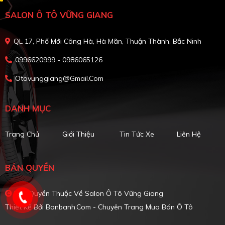
SALON Ô TÔ VỮNG GIANG
QL 17, Phố Mới Công Hà, Hà Mãn, Thuận Thành, Bắc Ninh
0996620999 - 0986065126
Otovunggiang@gmail.com
DANH MỤC
Trang Chủ
Giới Thiệu
Tin Tức Xe
Liên Hệ
BẢN QUYỀN
Bản Quyền Thuộc Về Salon Ô Tô Vững Giang
Thiết Kế Bởi
Bonbanh.com - Chuyên Trang Mua Bán Ô Tô