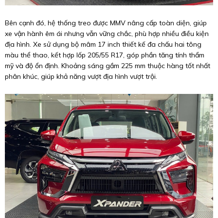
Bên cạnh đó, hệ thống treo được MMV nâng cấp toàn diện, giúp
xe vận hành êm ái nhưng vẫn vững chắc, phù hợp nhiều điều kiện
địa hình. Xe sử dụng bộ mâm 17 inch thiết kế đa chấu hai tông
màu thể thao, kết hợp lốp 205/55 R17, góp phần tăng tính thẩm
mỹ và độ ổn định. Khoảng sáng gầm 225 mm thuộc hàng tốt nhất
phân khúc, giúp khả năng vượt địa hình vượt trội.