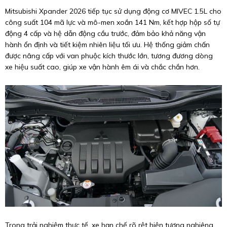
Mitsubishi Xpander 2026 tiếp tục sử dụng động cơ MIVEC 1.5L cho
công suất 104 mã lực và mô-men xoắn 141 Nm, kết hợp hộp số tự
động 4 cấp và hệ dẫn động cầu trước, đảm bảo khả năng vận
hành ổn định và tiết kiệm nhiên liệu tối ưu. Hệ thống giảm chấn
được nâng cấp với van phuộc kích thước lớn, tương đương dòng
xe hiệu suất cao, giúp xe vận hành êm ái và chắc chắn hơn.
Trong trải nghiệm thực tế, xe hạn chế rõ rệt hiện tượng nghiêng