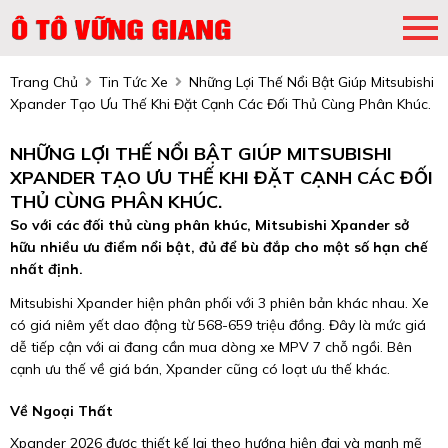
Trang Chủ
Tin Tức Xe
Những Lợi Thế Nổi Bật Giúp Mitsubishi
Xpander Tạo Ưu Thế Khi Đặt Cạnh Các Đối Thủ Cùng Phân Khúc.
NHỮNG LỢI THẾ NỔI BẬT GIÚP MITSUBISHI
XPANDER TẠO ƯU THẾ KHI ĐẶT CẠNH CÁC ĐỐI
THỦ CÙNG PHÂN KHÚC.
So với các đối thủ cùng phân khúc, Mitsubishi Xpander sở
hữu nhiều ưu điểm nổi bật, đủ để bù đắp cho một số hạn chế
nhất định.
Mitsubishi Xpander hiện phân phối với 3 phiên bản khác nhau. Xe
có giá niêm yết dao động từ 568-659 triệu đồng. Đây là mức giá
dễ tiếp cận với ai đang cần mua dòng xe MPV 7 chỗ ngồi. Bên
cạnh ưu thế về giá bán, Xpander cũng có loạt ưu thế khác.
Về Ngoại Thất
Xpander 2026 được thiết kế lại theo hướng hiện đại và mạnh mẽ