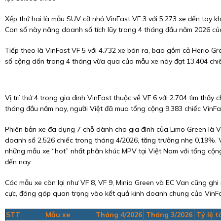
Xếp thứ hai là mẫu SUV cỡ nhỏ VinFast VF 3 với 5.273 xe đến tay k
Con số này nâng doanh số tích lũy trong 4 tháng đầu năm 2026 của
Tiếp theo là VinFast VF 5 với 4.732 xe bán ra, bao gồm cả Herio G
số cộng dồn trong 4 tháng vừa qua của mẫu xe này đạt 13.404 chiế
Vị trí thứ 4 trong gia đình VinFast thuộc về VF 6 với 2.704 tìm thấy
tháng đầu năm nay, người Việt đã mua tổng cộng 9.383 chiếc VinFa
Phiên bản xe đa dụng 7 chỗ dành cho gia đình của Limo Green là 
doanh số 2.526 chiếc trong tháng 4/2026, tăng trưởng nhẹ 0,19%. V
những mẫu xe “hot” nhất phân khúc MPV tại Việt Nam với tổng cộn
đến nay.
Các mẫu xe còn lại như VF 8, VF 9, Minio Green và EC Van cũng ghi
cực, đóng góp quan trọng vào kết quả kinh doanh chung của VinFa
STT
Mẫu xe
Tháng 4/2026
Tháng 3/2026
Tỷ lệ 