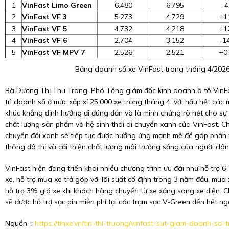
1
VinFast Limo Green
6.480
6.795
-
2
VinFast VF 3
5.273
4.729
+1
3
VinFast VF 5
4.732
4.218
+1
4
VinFast VF 6
2.704
3.152
-1
5
VinFast VF MPV 7
2.526
2.521
+0
Bảng doanh số xe VinFast trong tháng 4/2026 
Bà Dương Thị Thu Trang, Phó Tổng giám đốc kinh doanh ô tô VinFas
trì doanh số ở mức xấp xỉ 25.000 xe trong tháng 4, với hầu hết cá
khúc khẳng định hướng đi đúng đắn và là minh chứng rõ nét cho sự
chất lượng sản phẩm và hệ sinh thái di chuyển xanh của VinFast. C
chuyển đổi xanh sẽ tiếp tục được hưởng ứng mạnh mẽ để góp phần t
thông đô thị và cải thiện chất lượng môi trường sống của người dân
VinFast hiện đang triển khai nhiều chương trình ưu đãi như hỗ trợ 
xe, hỗ trợ mua xe trả góp với lãi suất cố định trong 3 năm đầu, mua
hỗ trợ 3% giá xe khi khách hàng chuyển từ xe xăng sang xe điện. C
sẽ được hỗ trợ sạc pin miễn phí tại các trạm sạc V-Green đến hết n
Nguồn :
https://tinxe.vn/tin-thi-truong/vinfast-sut-giam-doanh-s