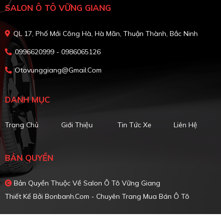
SALON Ô TÔ VỮNG GIANG
QL 17, Phố Mới Công Hà, Hà Mãn, Thuận Thành, Bắc Ninh
0996620999 - 0986065126
Otovunggiang@gmail.com
DANH MỤC
Trang Chủ
Giới Thiệu
Tin Tức Xe
Liên Hệ
BẢN QUYỀN
Bản Quyền Thuộc Về Salon Ô Tô Vững Giang
Thiết Kế Bởi
Bonbanh.com - Chuyên Trang Mua Bán Ô Tô