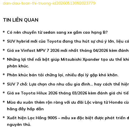
dan-dau-toan-thi-truong-id20260513092023779
TIN LIÊN QUAN
Có nên chuyển từ sedan sang xe gầm cao hạng B?
SUV hybrid mới của Toyota đang thu hút sự chú ý lớn, liệu c
Giá xe Vinfast MPV 7 2026 mới nhất tháng 04/2026 kèm đánh g
Những lợi thế nổi bật giúp Mitsubishi Xpander tạo ưu thế kh
phân khúc.
Phân khúc bán tải chững lại, nhiều đại lý gặp khó khăn.
SUV 7 chỗ: Lựa chọn cho nhu cầu gia đình… hay cách thể hi
Giá xe Toyota Hilux 2026 tháng 03/2026 kèm đánh giá chi tiế
Mùa du xuân thêm rộn ràng với ưu đãi Lộc vàng từ Honda cùn
hãng đầy hấp dẫn
Xuất hiện Lạc Hồng 900S – mẫu xe đặc biệt được phát triển 
nguyên thủ.